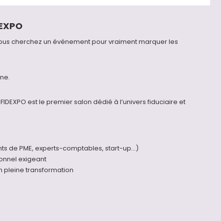
DEXPO
 : Vous cherchez un événement pour vraiment marquer les
nne.
IDEXPO est le premier salon dédié à l’univers fiduciaire et
eants de PME, experts-comptables, start-up…)
onnel exigeant
 pleine transformation